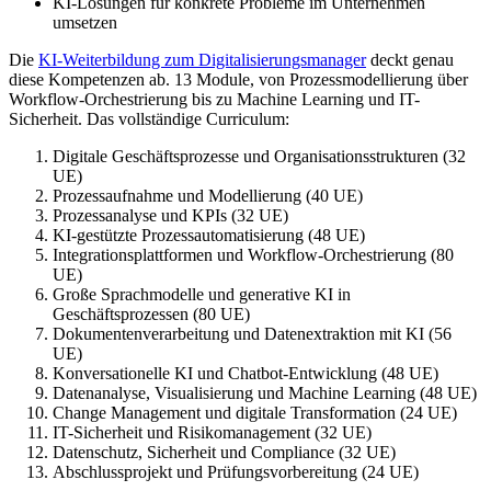
KI-Lösungen für konkrete Probleme im Unternehmen
umsetzen
Die
KI-Weiterbildung zum Digitalisierungsmanager
deckt genau
diese Kompetenzen ab. 13 Module, von Prozessmodellierung über
Workflow-Orchestrierung bis zu Machine Learning und IT-
Sicherheit. Das vollständige Curriculum:
Digitale Geschäftsprozesse und Organisationsstrukturen (32
UE)
Prozessaufnahme und Modellierung (40 UE)
Prozessanalyse und KPIs (32 UE)
KI-gestützte Prozessautomatisierung (48 UE)
Integrationsplattformen und Workflow-Orchestrierung (80
UE)
Große Sprachmodelle und generative KI in
Geschäftsprozessen (80 UE)
Dokumentenverarbeitung und Datenextraktion mit KI (56
UE)
Konversationelle KI und Chatbot-Entwicklung (48 UE)
Datenanalyse, Visualisierung und Machine Learning (48 UE)
Change Management und digitale Transformation (24 UE)
IT-Sicherheit und Risikomanagement (32 UE)
Datenschutz, Sicherheit und Compliance (32 UE)
Abschlussprojekt und Prüfungsvorbereitung (24 UE)