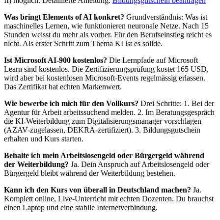
II) möglich. Detaillierte Anleitung:
Bildungsgutschein beantragen
Was bringt Elements of AI konkret?
Grundverständnis: Was ist
maschinelles Lernen, wie funktionieren neuronale Netze. Nach 15
Stunden weisst du mehr als vorher. Für den Berufseinstieg reicht es
nicht. Als erster Schritt zum Thema KI ist es solide.
Ist Microsoft AI-900 kostenlos?
Die Lernpfade auf Microsoft
Learn sind kostenlos. Die Zertifizierungsprüfung kostet 165 USD,
wird aber bei kostenlosen Microsoft-Events regelmässig erlassen.
Das Zertifikat hat echten Markenwert.
Wie bewerbe ich mich für den Vollkurs?
Drei Schritte: 1. Bei der
Agentur für Arbeit arbeitssuchend melden. 2. Im Beratungsgespräch
die KI-Weiterbildung zum Digitalisierungsmanager vorschlagen
(AZAV-zugelassen, DEKRA-zertifiziert). 3. Bildungsgutschein
erhalten und Kurs starten.
Behalte ich mein Arbeitslosengeld oder Bürgergeld während
der Weiterbildung?
Ja. Dein Anspruch auf Arbeitslosengeld oder
Bürgergeld bleibt während der Weiterbildung bestehen.
Kann ich den Kurs von überall in Deutschland machen?
Ja.
Komplett online, Live-Unterricht mit echten Dozenten. Du brauchst
einen Laptop und eine stabile Internetverbindung.