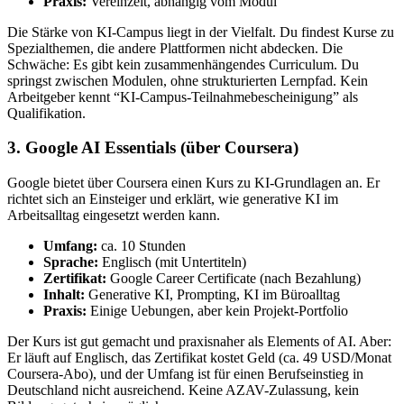
Praxis:
Vereinzelt, abhängig vom Modul
Die Stärke von KI-Campus liegt in der Vielfalt. Du findest Kurse zu
Spezialthemen, die andere Plattformen nicht abdecken. Die
Schwäche: Es gibt kein zusammenhängendes Curriculum. Du
springst zwischen Modulen, ohne strukturierten Lernpfad. Kein
Arbeitgeber kennt “KI-Campus-Teilnahmebescheinigung” als
Qualifikation.
3. Google AI Essentials (über Coursera)
Google bietet über Coursera einen Kurs zu KI-Grundlagen an. Er
richtet sich an Einsteiger und erklärt, wie generative KI im
Arbeitsalltag eingesetzt werden kann.
Umfang:
ca. 10 Stunden
Sprache:
Englisch (mit Untertiteln)
Zertifikat:
Google Career Certificate (nach Bezahlung)
Inhalt:
Generative KI, Prompting, KI im Büroalltag
Praxis:
Einige Uebungen, aber kein Projekt-Portfolio
Der Kurs ist gut gemacht und praxisnaher als Elements of AI. Aber:
Er läuft auf Englisch, das Zertifikat kostet Geld (ca. 49 USD/Monat
Coursera-Abo), und der Umfang ist für einen Berufseinstieg in
Deutschland nicht ausreichend. Keine AZAV-Zulassung, kein