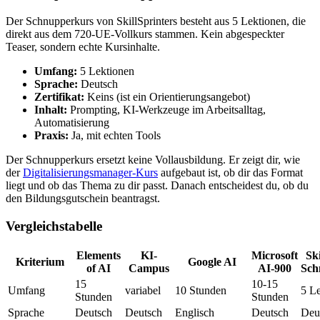
Der Schnupperkurs von SkillSprinters besteht aus 5 Lektionen, die
direkt aus dem 720-UE-Vollkurs stammen. Kein abgespeckter
Teaser, sondern echte Kursinhalte.
Umfang:
5 Lektionen
Sprache:
Deutsch
Zertifikat:
Keins (ist ein Orientierungsangebot)
Inhalt:
Prompting, KI-Werkzeuge im Arbeitsalltag,
Automatisierung
Praxis:
Ja, mit echten Tools
Der Schnupperkurs ersetzt keine Vollausbildung. Er zeigt dir, wie
der
Digitalisierungsmanager-Kurs
aufgebaut ist, ob dir das Format
liegt und ob das Thema zu dir passt. Danach entscheidest du, ob du
den Bildungsgutschein beantragst.
Vergleichstabelle
Elements
KI-
Microsoft
Ski
Kriterium
Google AI
of AI
Campus
AI-900
Sch
15
10-15
Umfang
variabel
10 Stunden
5 L
Stunden
Stunden
Sprache
Deutsch
Deutsch
Englisch
Deutsch
Deu