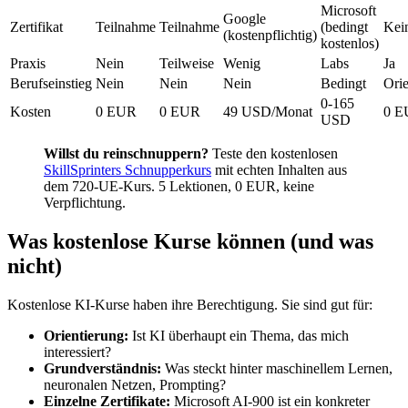
Microsoft
Google
Zertifikat
Teilnahme
Teilnahme
(bedingt
Kei
(kostenpflichtig)
kostenlos)
Praxis
Nein
Teilweise
Wenig
Labs
Ja
Berufseinstieg
Nein
Nein
Nein
Bedingt
Orie
0-165
Kosten
0 EUR
0 EUR
49 USD/Monat
0 E
USD
Willst du reinschnuppern?
Teste den kostenlosen
SkillSprinters Schnupperkurs
mit echten Inhalten aus
dem 720-UE-Kurs. 5 Lektionen, 0 EUR, keine
Verpflichtung.
Was kostenlose Kurse können (und was
nicht)
Kostenlose KI-Kurse haben ihre Berechtigung. Sie sind gut für:
Orientierung:
Ist KI überhaupt ein Thema, das mich
interessiert?
Grundverständnis:
Was steckt hinter maschinellem Lernen,
neuronalen Netzen, Prompting?
Einzelne Zertifikate:
Microsoft AI-900 ist ein konkreter