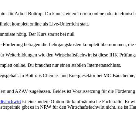
tur für Arbeit Bottrop. Du kannst einen Termin online oder telefonisch
ndet komplett online als Live-Unterricht statt.
nisse nötig. Der Kurs startet bei null.
Förderung betragen die Lehrgangskosten komplett übernommen, die v
r Weiterbildungen wie den Wirtschaftsfachwirt ist diese IHK Prüfung
mplett online. Du brauchst nur einen stabilen Internetanschluss.
gsgehalt. In Bottrops Chemie- und Energiesektor bei MC-Bauchemie, Ru
ert und AZAV-zugelassen. Beides ist Voraussetzung für die Förderung
ftsfachwirt
ist eine andere Option für kaufmännische Fachkräfte. Er wi
terprämie gibt es in NRW für den Wirtschaftsfachwirt nicht, sie ist H