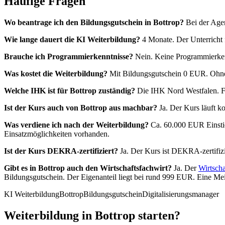
Häufige Fragen
Wo beantrage ich den Bildungsgutschein in Bottrop?
Bei der Agen
Wie lange dauert die KI Weiterbildung?
4 Monate. Der Unterricht fi
Brauche ich Programmierkenntnisse?
Nein. Keine Programmierkennt
Was kostet die Weiterbildung?
Mit Bildungsgutschein 0 EUR. Ohne 
Welche IHK ist für Bottrop zuständig?
Die IHK Nord Westfalen. Fü
Ist der Kurs auch von Bottrop aus machbar?
Ja. Der Kurs läuft ko
Was verdiene ich nach der Weiterbildung?
Ca. 60.000 EUR Einstie
Einsatzmöglichkeiten vorhanden.
Ist der Kurs DEKRA-zertifiziert?
Ja. Der Kurs ist DEKRA-zertifizi
Gibt es in Bottrop auch den Wirtschaftsfachwirt?
Ja. Der
Wirtscha
Bildungsgutschein. Der Eigenanteil liegt bei rund 999 EUR. Eine Meis
KI Weiterbildung
Bottrop
Bildungsgutschein
Digitalisierungsmanager
Weiterbildung in Bottrop starten?