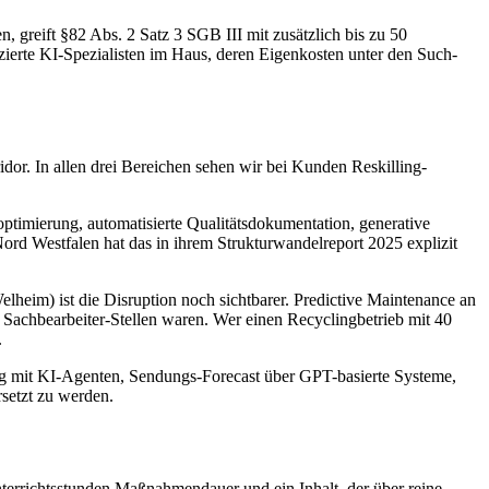
 greift §82 Abs. 2 Satz 3 SGB III mit zusätzlich bis zu 50
izierte KI-Spezialisten im Haus, deren Eigenkosten unter den Such-
or. In allen drei Bereichen sehen wir bei Kunden Reskilling-
imierung, automatisierte Qualitätsdokumentation, generative
 Nord Westfalen hat das in ihrem Strukturwandelreport 2025 explizit
lheim) ist die Disruption noch sichtbarer. Predictive Maintenance an
Sachbearbeiter-Stellen waren. Wer einen Recyclingbetrieb mit 40
.
rung mit KI-Agenten, Sendungs-Forecast über GPT-basierte Systeme,
rsetzt zu werden.
terrichtsstunden Maßnahmendauer und ein Inhalt, der über reine