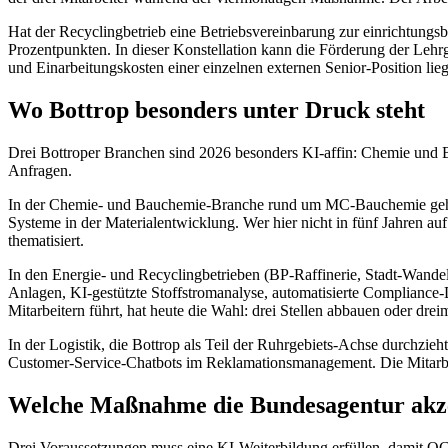
Hat der Recyclingbetrieb eine Betriebsvereinbarung zur einrichtungsb
Prozentpunkten. In dieser Konstellation kann die Förderung der Lehrg
und Einarbeitungskosten einer einzelnen externen Senior-Position lie
Wo Bottrop besonders unter Druck steht
Drei Bottroper Branchen sind 2026 besonders KI-affin: Chemie und B
Anfragen.
In der Chemie- und Bauchemie-Branche rund um MC-Bauchemie geht es
Systeme in der Materialentwicklung. Wer hier nicht in fünf Jahren auf
thematisiert.
In den Energie- und Recyclingbetrieben (BP-Raffinerie, Stadt-Wandel-
Anlagen, KI-gestützte Stoffstromanalyse, automatisierte Compliance
Mitarbeitern führt, hat heute die Wahl: drei Stellen abbauen oder drei
In der Logistik, die Bottrop als Teil der Ruhrgebiets-Achse durchzie
Customer-Service-Chatbots im Reklamationsmanagement. Die Mitarbeiter,
Welche Maßnahme die Bundesagentur akze
Drei Voraussetzungen muss eine KI-Weiterbildung erfüllen, damit QC