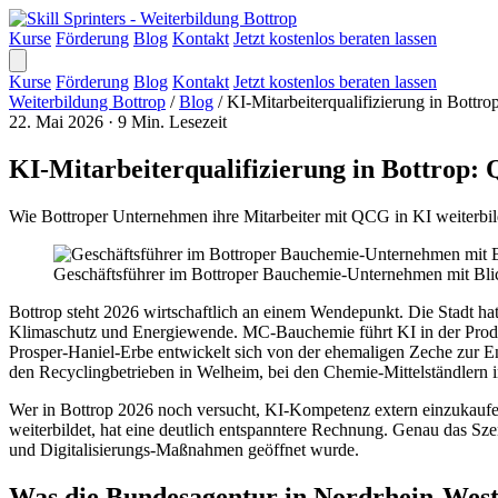
Kurse
Förderung
Blog
Kontakt
Jetzt kostenlos beraten lassen
Kurse
Förderung
Blog
Kontakt
Jetzt kostenlos beraten lassen
Weiterbildung Bottrop
/
Blog
/
KI-Mitarbeiterqualifizierung in Bott
22. Mai 2026
·
9 Min. Lesezeit
KI-Mitarbeiterqualifizierung in Bottrop
Wie Bottroper Unternehmen ihre Mitarbeiter mit QCG in KI weiterbil
Geschäftsführer im Bottroper Bauchemie-Unternehmen mit Blick
Bottrop steht 2026 wirtschaftlich an einem Wendepunkt. Die Stadt hat
Klimaschutz und Energiewende. MC-Bauchemie führt KI in der Produk
Prosper-Haniel-Erbe entwickelt sich von der ehemaligen Zeche zur Ene
den Recyclingbetrieben in Welheim, bei den Chemie-Mittelständlern i
Wer in Bottrop 2026 noch versucht, KI-Kompetenz extern einzukaufe
weiterbildet, hat eine deutlich entspanntere Rechnung. Genau das Szen
und Digitalisierungs-Maßnahmen geöffnet wurde.
Was die Bundesagentur in Nordrhein-Westf