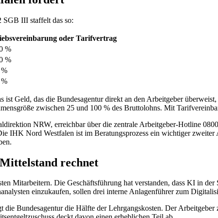
SGB III staffelt das so:
iebsvereinbarung oder Tarifvertrag
00 %
00 %
0 %
5 %
ist Geld, das die Bundesagentur direkt an den Arbeitgeber überweist,
nehmensgröße zwischen 25 und 100 % des Bruttolohns. Mit Tarifvereinba
aldirektion NRW, erreichbar über die zentrale Arbeitgeber-Hotline 0800
 Die IHK Nord Westfalen ist im Beratungsprozess ein wichtiger zweiter 
ben.
 Mittelstand rechnet
en Mitarbeitern. Die Geschäftsführung hat verstanden, dass KI in der
nanalysten einzukaufen, sollen drei interne Anlagenführer zum Digitalis
 die Bundesagentur die Hälfte der Lehrgangskosten. Der Arbeitgeber z
sentgeltzuschuss deckt davon einen erheblichen Teil ab.