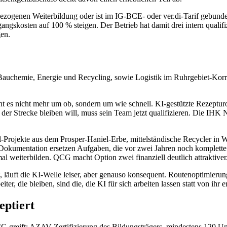
ezogenen Weiterbildung oder ist im IG-BCE- oder ver.di-Tarif gebunden,
angskosten auf 100 % steigen. Der Betrieb hat damit drei intern qualif
gen.
auchemie, Energie und Recycling, sowie Logistik im Ruhrgebiet-Korrid
 nicht mehr um ob, sondern um wie schnell. KI-gestützte Rezepturopt
 der Strecke bleiben will, muss sein Team jetzt qualifizieren. Die IHK
Projekte aus dem Prosper-Haniel-Erbe, mittelständische Recycler in We
-Dokumentation ersetzen Aufgaben, die vor zwei Jahren noch komplette 
mal weiterbilden. QCG macht Option zwei finanziell deutlich attraktiver
ht, läuft die KI-Welle leiser, aber genauso konsequent. Routenoptimie
 die bleiben, sind die, die KI für sich arbeiten lassen statt von ihr e
ptiert
G greift: AZAV-Zertifizierung des Bildungsträgers, mindestens 120 Un