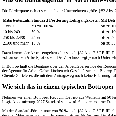
Die Förderquote richtet sich nach der Unternehmensgröße. §82 Abs. 2 
Mitarbeiterzahl
Standard-Förderung Lehrgangskosten
Mit Betr
1 bis 9
bis zu 100 %
bis zu 1
10 bis 249
50 %
bis zu 1
250 bis 2.499
25 %
bis zu 5
2.500 und mehr
15 %
bis zu 3
Dazu kommt der Arbeitsentgeltzuschuss nach §82 Abs. 3 SGB III. Das 
voll an seinem Arbeitsplatz steht. Der Zuschuss liegt je nach Unter
In Bottrop läuft die Beratung über den Arbeitgeberservice der Region
der Agentur für Arbeit Gelsenkirchen mit Geschäftsstelle in Bottrop.
Chemie-Zulieferer, die mit dem Antragsweg noch keine Erfahrung ha
Wie sich das in einem typischen Bottroper
Nehmen wir einen Bottroper Recyclingbetrieb aus Welheim mit 60 fest
Logistikoptimierung 2027 Standard sein wird. Statt drei externe Date
Mit der Standard-Förderquote von 50 % nach §82 Abs. 2 SGB III trägt
der drei Mitarbeiter während der viermonatigen Maßnahme. Der Arbeit