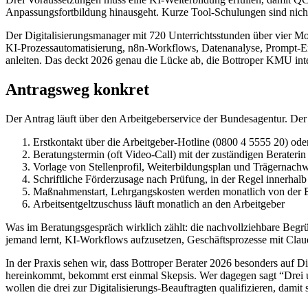
Anpassungsfortbildung hinausgeht. Kurze Tool-Schulungen sind nicht f
Der Digitalisierungsmanager mit 720 Unterrichtsstunden über vier
KI-Prozessautomatisierung, n8n-Workflows, Datenanalyse, Prompt-E
anleiten. Das deckt 2026 genau die Lücke ab, die Bottroper KMU int
Antragsweg konkret
Der Antrag läuft über den Arbeitgeberservice der Bundesagentur. Der 
Erstkontakt über die Arbeitgeber-Hotline (0800 4 5555 20) oder 
Beratungstermin (oft Video-Call) mit der zuständigen Beraterin
Vorlage von Stellenprofil, Weiterbildungsplan und Trägernach
Schriftliche Förderzusage nach Prüfung, in der Regel innerhal
Maßnahmenstart, Lehrgangskosten werden monatlich von der B
Arbeitsentgeltzuschuss läuft monatlich an den Arbeitgeber
Was im Beratungsgespräch wirklich zählt: die nachvollziehbare Begrün
jemand lernt, KI-Workflows aufzusetzen, Geschäftsprozesse mit Clau
In der Praxis sehen wir, dass Bottroper Berater 2026 besonders auf 
hereinkommt, bekommt erst einmal Skepsis. Wer dagegen sagt “Drei 
wollen die drei zur Digitalisierungs-Beauftragten qualifizieren, dami