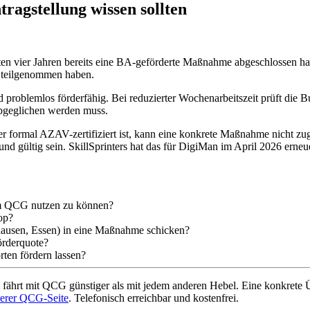
ragstellung wissen sollten
ten vier Jahren bereits eine BA-geförderte Maßnahme abgeschlossen haben
 teilgenommen haben.
 problemlos förderfähig. Bei reduzierter Wochenarbeitszeit prüft die 
 abgeglichen werden muss.
formal AZAV-zertifiziert ist, kann eine konkrete Maßnahme nicht zug
und gültig sein. SkillSprinters hat das für DigiMan im April 2026 erneue
um QCG nutzen zu können?
op?
hausen, Essen) in eine Maßnahme schicken?
örderquote?
rten fördern lassen?
ährt mit QCG günstiger als mit jedem anderen Hebel. Eine konkrete Übe
erer QCG-Seite
. Telefonisch erreichbar und kostenfrei.