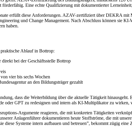
örderfähig. Eine echte Qualifizierung mit dokumentierter Lerneinheit, 
 Monate erfüllt diese Anforderungen. AZAV-zertifiziert über DEKRA 
ngineering und Change Management. Nach Abschluss können sie KI-Wo
ern haben.
praktische Ablauf in Bottrop:
direkt bei der Geschäftsstelle Bottrop
weis
b von vier bis sechs Wochen
undesagentur an den Bildungsträger gezahlt
dung, dass die Weiterbildung über die aktuelle Tätigkeit hinausgeht. 
de oder GPT zu redesignen und intern als KI-Multiplikator zu wirken,
Disruptions-Argumente reagieren, die mit konkreten Tätigkeiten verknüp
unserer Anlagenführer dokumentieren heute Stoffströme, die mit unser
t sie diese Systeme intern aufbauen und betreuen”, bekommt zügig eine 