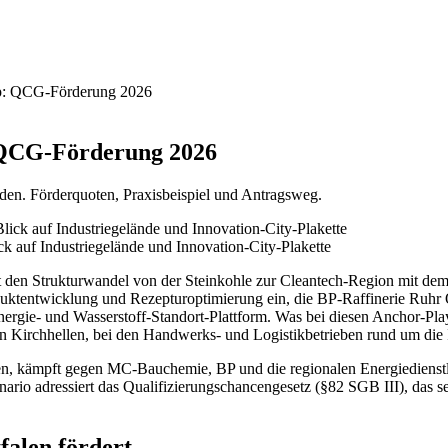
rop: QCG-Förderung 2026
: QCG-Förderung 2026
den. Förderquoten, Praxisbeispiel und Antragsweg.
 auf Industriegelände und Innovation-City-Plakette
 den Strukturwandel von der Steinkohle zur Cleantech-Region mit dem In
tentwicklung und Rezepturoptimierung ein, die BP-Raffinerie Ruhr O
rgie- und Wasserstoff-Standort-Plattform. Was bei diesen Anchor-Playe
n Kirchhellen, bei den Handwerks- und Logistikbetrieben rund um die 
n, kämpft gegen MC-Bauchemie, BP und die regionalen Energiedienstl
ario adressiert das Qualifizierungschancengesetz (§82 SGB III), das se
alen fördert