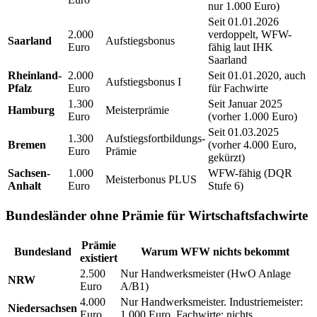
nur 1.000 Euro)
Seit 01.01.2026
2.000
verdoppelt, WFW-
Saarland
Aufstiegsbonus
Euro
fähig laut IHK
Saarland
Rheinland-
2.000
Seit 01.01.2020, auch
Aufstiegsbonus I
Pfalz
Euro
für Fachwirte
1.300
Seit Januar 2025
Hamburg
Meisterprämie
Euro
(vorher 1.000 Euro)
Seit 01.03.2025
1.300
Aufstiegsfortbildungs-
Bremen
(vorher 4.000 Euro,
Euro
Prämie
gekürzt)
Sachsen-
1.000
WFW-fähig (DQR
Meisterbonus PLUS
Anhalt
Euro
Stufe 6)
Bundesländer ohne Prämie für Wirtschaftsfachwirte
Prämie
Bundesland
Warum WFW nichts bekommt
existiert
2.500
Nur Handwerksmeister (HwO Anlage
NRW
Euro
A/B1)
4.000
Nur Handwerksmeister. Industriemeister:
Niedersachsen
Euro
1.000 Euro. Fachwirte: nichts