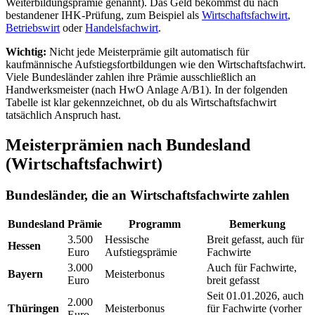
Weiterbildungsprämie genannt). Das Geld bekommst du nach
bestandener IHK-Prüfung, zum Beispiel als
Wirtschaftsfachwirt
,
Betriebswirt
oder
Handelsfachwirt
.
Wichtig:
Nicht jede Meisterprämie gilt automatisch für
kaufmännische Aufstiegsfortbildungen wie den Wirtschaftsfachwirt.
Viele Bundesländer zahlen ihre Prämie ausschließlich an
Handwerksmeister (nach HwO Anlage A/B1). In der folgenden
Tabelle ist klar gekennzeichnet, ob du als Wirtschaftsfachwirt
tatsächlich Anspruch hast.
Meisterprämien nach Bundesland
(Wirtschaftsfachwirt)
Bundesländer, die an Wirtschaftsfachwirte zahlen
Bundesland
Prämie
Programm
Bemerkung
3.500
Hessische
Breit gefasst, auch für
Hessen
Euro
Aufstiegsprämie
Fachwirte
3.000
Auch für Fachwirte,
Bayern
Meisterbonus
Euro
breit gefasst
Seit 01.01.2026, auch
2.000
Thüringen
Meisterbonus
für Fachwirte (vorher
Euro