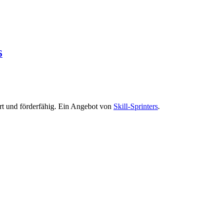
6
ert und förderfähig. Ein Angebot von
Skill-Sprinters
.