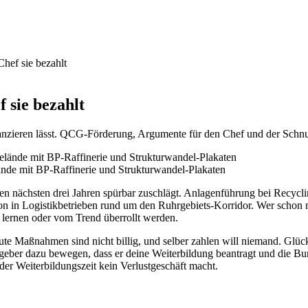
Chef sie bezahlt
 sie bezahlt
nanzieren lässt. QCG-Förderung, Argumente für den Chef und der Schnu
lände mit BP-Raffinerie und Strukturwandel-Plakaten
en nächsten drei Jahren spürbar zuschlägt. Anlagenführung bei Recycl
n in Logistikbetrieben rund um den Ruhrgebiets-Korridor. Wer schon m
er lernen oder vom Trend überrollt werden.
ute Maßnahmen sind nicht billig, und selber zahlen will niemand. Glüc
eber dazu bewegen, dass er deine Weiterbildung beantragt und die Bu
er Weiterbildungszeit kein Verlustgeschäft macht.