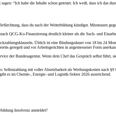
agen: “Ich habe die Inhalte schon getestet. Ich weiß, dass ich das dur
 Befürchtung, dass du nach der Weiterbildung kündigst. Misstrauen geg
st nach QCG-Ko-Finanzierung deutlich kleiner als die Such- und Einarbe
ückzahlungsklauseln. Üblich ist eine Bindungsdauer von 18 bis 24 Mon
bereits geregelt und vor Arbeitsgerichten in angemessener Form anerkan
vice der Bundesagentur. Wenn dein Chef das Gespräch selbst führt, sieh
ns: Selbstzahlung mit voller Absetzbarkeit als Werbungskosten nach §9
ibt es im Chemie-, Energie- und Logistik-Sektor 2026 ausreichend.
rbildung Insolvenz anmeldet?