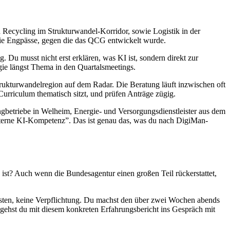
ecycling im Strukturwandel-Korridor, sowie Logistik in der
 die Engpässe, gegen die das QCG entwickelt wurde.
 Du musst nicht erst erklären, was KI ist, sondern direkt zur
gie längst Thema in den Quartalsmeetings.
Strukturwandelregion auf dem Radar. Die Beratung läuft inzwischen oft
Curriculum thematisch sitzt, und prüfen Anträge zügig.
ngbetriebe in Welheim, Energie- und Versorgungsdienstleister aus dem
“interne KI-Kompetenz”. Das ist genau das, was du nach DigiMan-
g ist? Auch wenn die Bundesagentur einen großen Teil rückerstattet,
osten, keine Verpflichtung. Du machst den über zwei Wochen abends
, gehst du mit diesem konkreten Erfahrungsbericht ins Gespräch mit