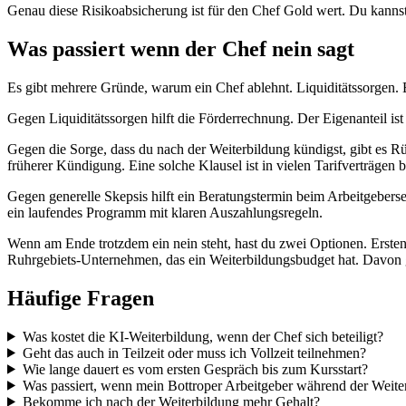
Genau diese Risikoabsicherung ist für den Chef Gold wert. Du kannst s
Was passiert wenn der Chef nein sagt
Es gibt mehrere Gründe, warum ein Chef ablehnt. Liquiditätssorgen.
Gegen Liquiditätssorgen hilft die Förderrechnung. Der Eigenanteil i
Gegen die Sorge, dass du nach der Weiterbildung kündigst, gibt es R
früherer Kündigung. Eine solche Klausel ist in vielen Tarifverträgen 
Gegen generelle Skepsis hilft ein Beratungstermin beim Arbeitgeberser
ein laufendes Programm mit klaren Auszahlungsregeln.
Wenn am Ende trotzdem ein nein steht, hast du zwei Optionen. Erste
Ruhrgebiets-Unternehmen, das ein Weiterbildungsbudget hat. Davon g
Häufige Fragen
Was kostet die KI-Weiterbildung, wenn der Chef sich beteiligt?
Geht das auch in Teilzeit oder muss ich Vollzeit teilnehmen?
Wie lange dauert es vom ersten Gespräch bis zum Kursstart?
Was passiert, wenn mein Bottroper Arbeitgeber während der Weite
Bekomme ich nach der Weiterbildung mehr Gehalt?