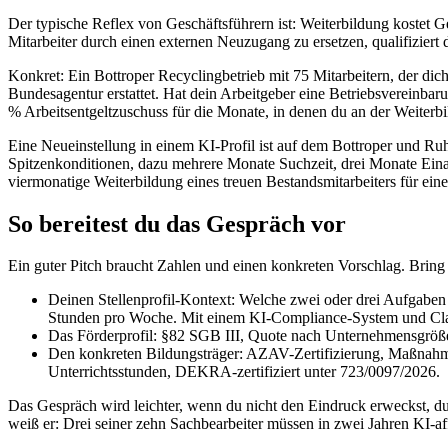
Der typische Reflex von Geschäftsführern ist: Weiterbildung kostet G
Mitarbeiter durch einen externen Neuzugang zu ersetzen, qualifiziert 
Konkret: Ein Bottroper Recyclingbetrieb mit 75 Mitarbeitern, der dic
Bundesagentur erstattet. Hat dein Arbeitgeber eine Betriebsvereinba
% Arbeitsentgeltzuschuss für die Monate, in denen du an der Weiterbil
Eine Neueinstellung in einem KI-Profil ist auf dem Bottroper und Ru
Spitzenkonditionen, dazu mehrere Monate Suchzeit, drei Monate Einar
viermonatige Weiterbildung eines treuen Bestandsmitarbeiters für einen
So bereitest du das Gespräch vor
Ein guter Pitch braucht Zahlen und einen konkreten Vorschlag. Bring 
Deinen Stellenprofil-Kontext: Welche zwei oder drei Aufgaben 
Stunden pro Woche. Mit einem KI-Compliance-System und Clau
Das Förderprofil: §82 SGB III, Quote nach Unternehmensgröße, 
Den konkreten Bildungsträger: AZAV-Zertifizierung, Maßnahme
Unterrichtsstunden, DEKRA-zertifiziert unter 723/0097/2026.
Das Gespräch wird leichter, wenn du nicht den Eindruck erweckst, du
weiß er: Drei seiner zehn Sachbearbeiter müssen in zwei Jahren KI-af