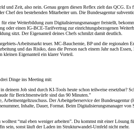
eld und Zeit, also nein. Genau gegen diesen Reflex zielt das QCG. Es fu
der Chef den bestehenden Mitarbeiter um. Die Bundesagentur subventioni
h für eine Weiterbildung zum Digitalisierungsmanager freistellt, beko
rung oder einen IG-BCE-Tarifvertrag zur einrichtungsbezogenen Weiterbi
dung sitzt. Der Eigenanteil deines Chefs schmilzt damit deutlich.
hrgebiets-Arbeitsmarkt teuer. MC-Bauchemie, BP und die regionalen En
beitung und das Risiko, dass die Person nach einem Jahr nach Essen, 
 kleinen Eigenanteil ein klarer Vorteil.
drei Dinge ins Meeting mit:
in deinem Job sind durch KI-Tools heute schon teilweise ersetzbar? Sc
de für Berichtsentwürfe sind das 90 Minuten.”
Arbeitsentgeltzuschuss. Der Arbeitgeberservice der Bundesagentur (Hot
nummer, Inhalte, Dauer, Format. Beim Digitalisierungsmanager von Ski
 wolltest “mal eben weniger arbeiten”. Du kommst mit einer Lösung für 
fin sein, sonst läuft der Laden im Strukturwandel-Umfeld nicht mehr.