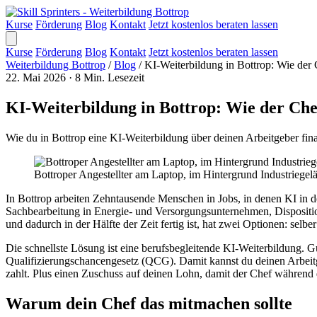
Kurse
Förderung
Blog
Kontakt
Jetzt kostenlos beraten lassen
Kurse
Förderung
Blog
Kontakt
Jetzt kostenlos beraten lassen
Weiterbildung Bottrop
/
Blog
/
KI-Weiterbildung in Bottrop: Wie der 
22. Mai 2026
·
8 Min. Lesezeit
KI-Weiterbildung in Bottrop: Wie der Chef
Wie du in Bottrop eine KI-Weiterbildung über deinen Arbeitgeber fi
Bottroper Angestellter am Laptop, im Hintergrund Industriege
In Bottrop arbeiten Zehntausende Menschen in Jobs, in denen KI in d
Sachbearbeitung in Energie- und Versorgungsunternehmen, Dispositio
und dadurch in der Hälfte der Zeit fertig ist, hat zwei Optionen: selb
Die schnellste Lösung ist eine berufsbegleitende KI-Weiterbildung. G
Qualifizierungschancengesetz (QCG). Damit kannst du deinen Arbeitg
zahlt. Plus einen Zuschuss auf deinen Lohn, damit der Chef während d
Warum dein Chef das mitmachen sollte