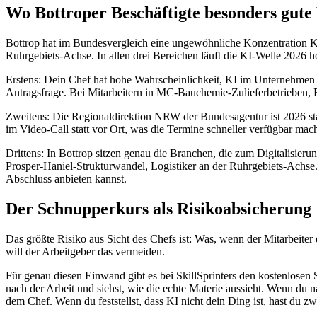
Wo Bottroper Beschäftigte besonders gute
Bottrop hat im Bundesvergleich eine ungewöhnliche Konzentration K
Ruhrgebiets-Achse. In allen drei Bereichen läuft die KI-Welle 2026 
Erstens: Dein Chef hat hohe Wahrscheinlichkeit, KI im Unternehmen be
Antragsfrage. Bei Mitarbeitern in MC-Bauchemie-Zulieferbetrieben, B
Zweitens: Die Regionaldirektion NRW der Bundesagentur ist 2026 stark
im Video-Call statt vor Ort, was die Termine schneller verfügbar mac
Drittens: In Bottrop sitzen genau die Branchen, die zum Digitalisie
Prosper-Haniel-Strukturwandel, Logistiker an der Ruhrgebiets-Achse.
Abschluss anbieten kannst.
Der Schnupperkurs als Risikoabsicherung
Das größte Risiko aus Sicht des Chefs ist: Was, wenn der Mitarbeiter
will der Arbeitgeber das vermeiden.
Für genau diesen Einwand gibt es bei SkillSprinters den kostenlos
nach der Arbeit und siehst, wie die echte Materie aussieht. Wenn du 
dem Chef. Wenn du feststellst, dass KI nicht dein Ding ist, hast du zw