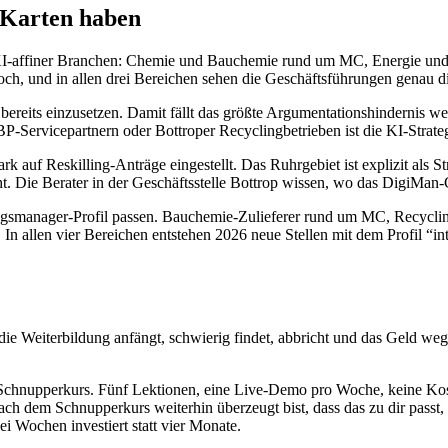
 Karten haben
I-affiner Branchen: Chemie und Bauchemie rund um MC, Energie und R
hoch, und in allen drei Bereichen sehen die Geschäftsführungen genau
reits einzusetzen. Damit fällt das größte Argumentationshindernis weg.
P-Servicepartnern oder Bottroper Recyclingbetrieben ist die KI-Strate
 auf Reskilling-Anträge eingestellt. Das Ruhrgebiet ist explizit als 
ht. Die Berater in der Geschäftsstelle Bottrop wissen, wo das DigiMan-
rungsmanager-Profil passen. Bauchemie-Zulieferer rund um MC, Recycli
 In allen vier Bereichen entstehen 2026 neue Stellen mit dem Profil 
 die Weiterbildung anfängt, schwierig findet, abbricht und das Geld we
en Schnupperkurs. Fünf Lektionen, eine Live-Demo pro Woche, keine K
nach dem Schnupperkurs weiterhin überzeugt bist, dass das zu dir passt
ei Wochen investiert statt vier Monate.