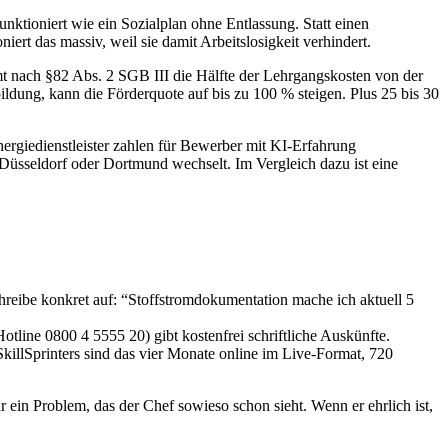
nktioniert wie ein Sozialplan ohne Entlassung. Statt einen
ert das massiv, weil sie damit Arbeitslosigkeit verhindert.
mmt nach §82 Abs. 2 SGB III die Hälfte der Lehrgangskosten von der
ldung, kann die Förderquote auf bis zu 100 % steigen. Plus 25 bis 30
ergiedienstleister zahlen für Bewerber mit KI-Erfahrung
Düsseldorf oder Dortmund wechselt. Im Vergleich dazu ist eine
hreibe konkret auf: “Stoffstromdokumentation mache ich aktuell 5
line 0800 4 5555 20) gibt kostenfrei schriftliche Auskünfte.
llSprinters sind das vier Monate online im Live-Format, 720
ein Problem, das der Chef sowieso schon sieht. Wenn er ehrlich ist,