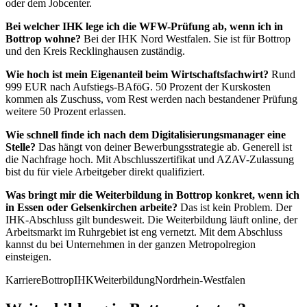
oder dem Jobcenter.
Bei welcher IHK lege ich die WFW-Prüfung ab, wenn ich in
Bottrop wohne?
Bei der IHK Nord Westfalen. Sie ist für Bottrop
und den Kreis Recklinghausen zuständig.
Wie hoch ist mein Eigenanteil beim Wirtschaftsfachwirt?
Rund
999 EUR nach Aufstiegs-BAföG. 50 Prozent der Kurskosten
kommen als Zuschuss, vom Rest werden nach bestandener Prüfung
weitere 50 Prozent erlassen.
Wie schnell finde ich nach dem Digitalisierungsmanager eine
Stelle?
Das hängt von deiner Bewerbungsstrategie ab. Generell ist
die Nachfrage hoch. Mit Abschlusszertifikat und AZAV-Zulassung
bist du für viele Arbeitgeber direkt qualifiziert.
Was bringt mir die Weiterbildung in Bottrop konkret, wenn ich
in Essen oder Gelsenkirchen arbeite?
Das ist kein Problem. Der
IHK-Abschluss gilt bundesweit. Die Weiterbildung läuft online, der
Arbeitsmarkt im Ruhrgebiet ist eng vernetzt. Mit dem Abschluss
kannst du bei Unternehmen in der ganzen Metropolregion
einsteigen.
Karriere
Bottrop
IHK
Weiterbildung
Nordrhein-Westfalen