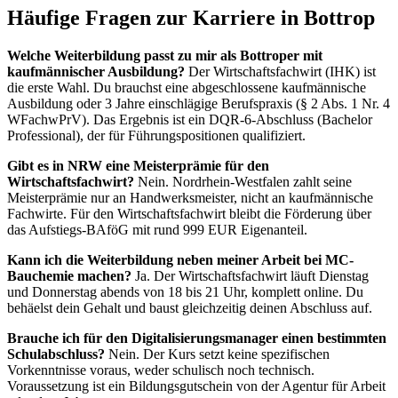
Häufige Fragen zur Karriere in Bottrop
Welche Weiterbildung passt zu mir als Bottroper mit
kaufmännischer Ausbildung?
Der Wirtschaftsfachwirt (IHK) ist
die erste Wahl. Du brauchst eine abgeschlossene kaufmännische
Ausbildung oder 3 Jahre einschlägige Berufspraxis (§ 2 Abs. 1 Nr. 4
WFachwPrV). Das Ergebnis ist ein DQR-6-Abschluss (Bachelor
Professional), der für Führungspositionen qualifiziert.
Gibt es in NRW eine Meisterprämie für den
Wirtschaftsfachwirt?
Nein. Nordrhein-Westfalen zahlt seine
Meisterprämie nur an Handwerksmeister, nicht an kaufmännische
Fachwirte. Für den Wirtschaftsfachwirt bleibt die Förderung über
das Aufstiegs-BAföG mit rund 999 EUR Eigenanteil.
Kann ich die Weiterbildung neben meiner Arbeit bei MC-
Bauchemie machen?
Ja. Der Wirtschaftsfachwirt läuft Dienstag
und Donnerstag abends von 18 bis 21 Uhr, komplett online. Du
behäelst dein Gehalt und baust gleichzeitig deinen Abschluss auf.
Brauche ich für den Digitalisierungsmanager einen bestimmten
Schulabschluss?
Nein. Der Kurs setzt keine spezifischen
Vorkenntnisse voraus, weder schulisch noch technisch.
Voraussetzung ist ein Bildungsgutschein von der Agentur für Arbeit