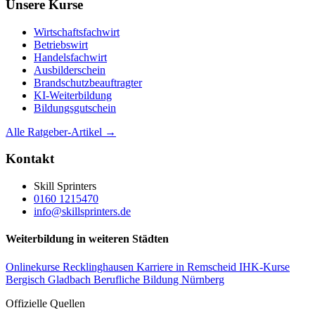
Unsere Kurse
Wirtschaftsfachwirt
Betriebswirt
Handelsfachwirt
Ausbilderschein
Brandschutzbeauftragter
KI-Weiterbildung
Bildungsgutschein
Alle Ratgeber-Artikel →
Kontakt
Skill Sprinters
0160 1215470
info@skillsprinters.de
Weiterbildung in weiteren Städten
Onlinekurse Recklinghausen
Karriere in Remscheid
IHK-Kurse
Bergisch Gladbach
Berufliche Bildung Nürnberg
Offizielle Quellen