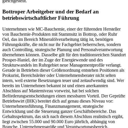
gleichgestellt.
Bottroper Arbeitgeber und der Bedarf an
betriebswirtschaftlicher Führung
Unternehmen wie MC-Bauchemie, einer der führenden Hersteller
von Bauchemie-Produkten mit Stammsitz in Bottrop, oder Ruhr
Oel, das im Bereich Mineralölverarbeitung tätig ist, benötigen
Führungskräfte, die nicht nur ihr Fachgebiet beherrschen, sondern
auch Controlling, strategische Planung und Personalverantwortung
übernehmen können. Dasselbe gilt für den traditionsreichen Standort
Prosper-Haniel, der im Zuge der Energiewende und des
Strukturwandels im Ruhrgebiet neue Managementprofile verlangt.
Gerade in Betrieben dieser Größenordnung entstehen Positionen als
Prokurist, Bereichsleiter oder Unternehmensberater nicht selten
intern, weil externe Besetzungen teuer und zeitaufwendig sind. Wer
bereits im Unternehmen bekannt ist und einen anerkannten
Abschluss auf Masterniveau vorweist, hat bei solchen
Beförderungsentscheidungen einen messbaren Vorteil. Der Geprüfte
Betriebswirt (IHK) bereitet dich auf genau dieses Niveau vor:
Unternehmensführung, Finanzmanagement, strategische
Entwicklung und die Steuerung ganzer Geschäftsbereiche. Das
Gehaltsspektrum, das sich nach diesem Abschluss realistisch ergibt,
liegt zwischen 55.000 und 90.000 Euro jährlich, abhängig von
Branche, Unternehmensgröße und Verantwortungsbereich.