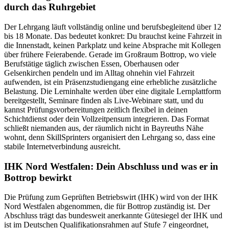
durch das Ruhrgebiet
Der Lehrgang läuft vollständig online und berufsbegleitend über 12
bis 18 Monate. Das bedeutet konkret: Du brauchst keine Fahrzeit in
die Innenstadt, keinen Parkplatz und keine Absprache mit Kollegen
über frühere Feierabende. Gerade im Großraum Bottrop, wo viele
Berufstätige täglich zwischen Essen, Oberhausen oder
Gelsenkirchen pendeln und im Alltag ohnehin viel Fahrzeit
aufwenden, ist ein Präsenzstudiengang eine erhebliche zusätzliche
Belastung. Die Lerninhalte werden über eine digitale Lernplattform
bereitgestellt, Seminare finden als Live-Webinare statt, und du
kannst Prüfungsvorbereitungen zeitlich flexibel in deinen
Schichtdienst oder dein Vollzeitpensum integrieren. Das Format
schließt niemanden aus, der räumlich nicht in Bayreuths Nähe
wohnt, denn SkillSprinters organisiert den Lehrgang so, dass eine
stabile Internetverbindung ausreicht.
IHK Nord Westfalen: Dein Abschluss und was er in
Bottrop bewirkt
Die Prüfung zum Geprüften Betriebswirt (IHK) wird von der IHK
Nord Westfalen abgenommen, die für Bottrop zuständig ist. Der
Abschluss trägt das bundesweit anerkannte Gütesiegel der IHK und
ist im Deutschen Qualifikationsrahmen auf Stufe 7 eingeordnet,